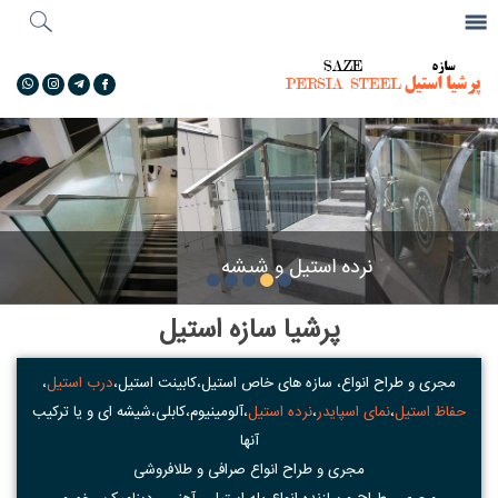
جستجو
...
گالری تصاویر
حفاظ استیل
پرشیا سازه استیل
مجری و طراح انواع، سازه های خاص استیل،کابینت استیل،
درب استیل
،
حفاظ استیل
،
نمای اسپایدر
،
نرده استیل
،آلومینیوم،کابلی،شیشه ای و یا ترکیب
آنها
مجری و طراح انواع صرافی و طلافروشی