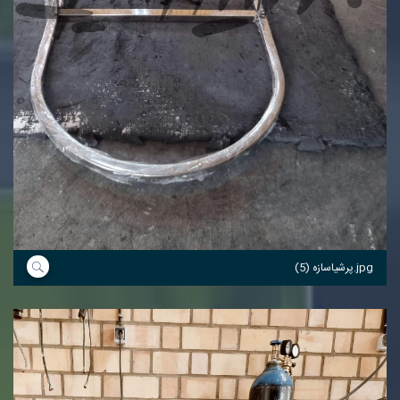
پرشیاسازه (5).jpg