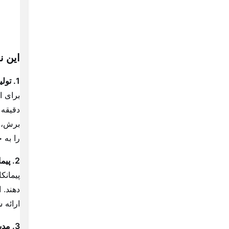
این ن
1. تولیدکنندگان
برای ا
دقیقه 
برش، س
را به 
2. پیمانکاران و مهندسین ناظر:
پیمانکا
دهند. 
ارائه 
3. مدیران پروژه و خریداران سازمانی: