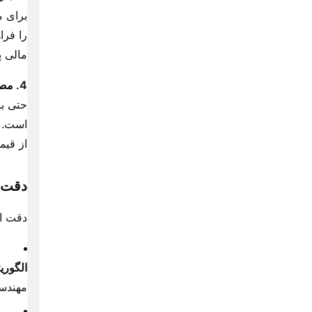
برای م
را فرا
مالی پ
4. مصرف‌کنندگان نهایی و خانگی:
حتی ب
است. آ
از قیم
دقت و
دقت ای
الگوری
مهندس