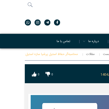
جستجو
...
درباره ما
تماس با ما
خست
مقالات
محاسبه‌گر حفاظ استیل پرشیا سازه استیل:
1404
0
0