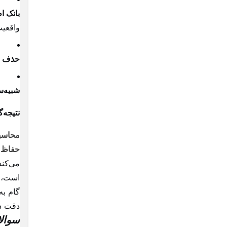
بانک اط
واقعیت
حذف خ
شبیه‌
نتیجه‌
محاسب
حفاظ 
است، ا
گام به
دقت دی
سوالا