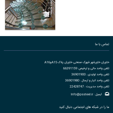
تماس با ما
نرده پایه هلالی
خاوران خاورشهر شهرک صنعتی خاوران پلاک A15وA16
تلفن واحد مالی و ترخیص: 66391159
تلفن واحد تولیدی : 36901900
تلفن واحد انبار و ارسال : 36901980
تلفن واحد مدیریت : 22428747
ایمیل : Info@pssteel.ir
ما را در شبکه های اجتماعی دنبال کنید