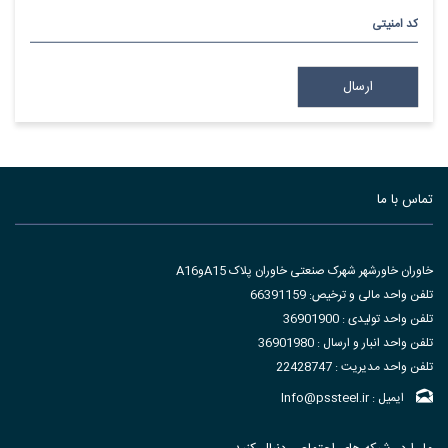
کد امنیتی
تماس با ما
خاوران خاورشهر شهرک صنعتی خاوران پلاک A15وA16
تلفن واحد مالی و ترخیص: 66391159
تلفن واحد تولیدی : 36901900
تلفن واحد انبار و ارسال : 36901980
تلفن واحد مدیریت : 22428747
ایمیل : Info@pssteel.ir