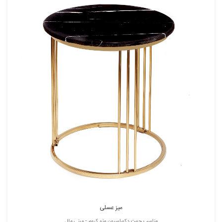
میز عسلی
مناسب جهت دکوراسیون منو کروم - مینی مال