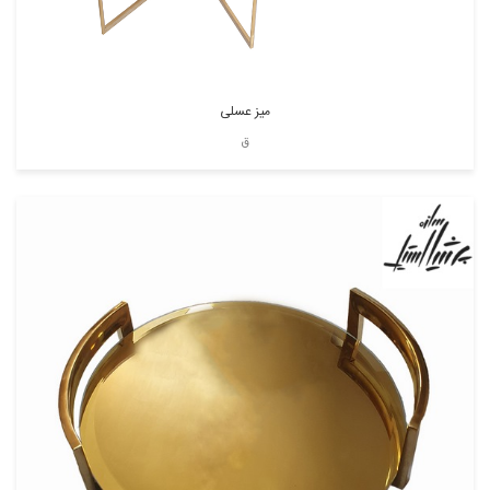
میز عسلی
ق